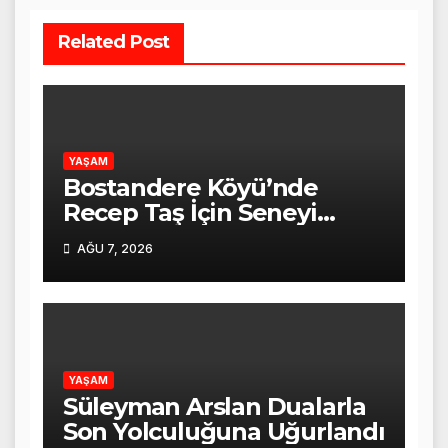
Related Post
YAŞAM
Bostandere Köyü’nde
Recep Taş İçin Seneyi
Devriye Mevlid-i Şerif
AĞU 7, 2026
Programı Düzenlendi
YAŞAM
Süleyman Arslan Dualarla
Son Yolculuğuna Uğurlandı