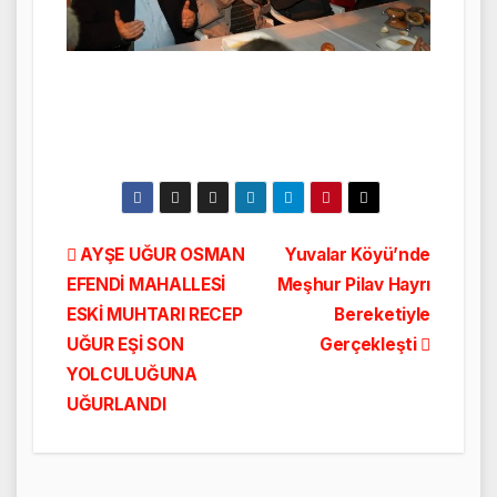
Yazı
AYŞE UĞUR OSMAN
Yuvalar Köyü’nde
EFENDİ MAHALLESİ
Meşhur Pilav Hayrı
gezinmesi
ESKİ MUHTARI RECEP
Bereketiyle
UĞUR EŞİ SON
Gerçekleşti
YOLCULUĞUNA
UĞURLANDI