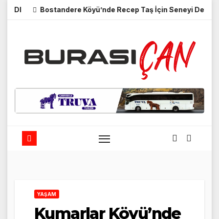
Skip
Bostandere Köyü’nde Recep Taş İçin Seneyi Devriye Mevlid
to
content
YAŞAM
Kumarlar Köyü’nde