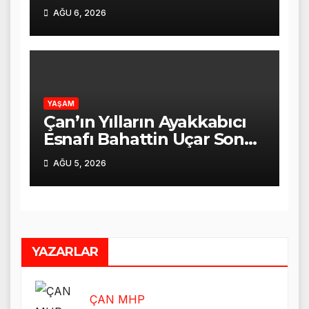
AĞU 6, 2026
YAŞAM
Çan’ın Yılların Ayakkabıcı
Esnafı Bahattin Uçar Son
Yolculuğuna Uğurlandı
AĞU 5, 2026
YAZARLAR
ÇAN MHP