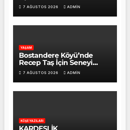
HİZMET VERMEYE
7 AĞUSTOS 2026
ADMIN
BAŞLADI
YAŞAM
Bostandere Köyü’nde
Recep Taş İçin Seneyi
Devriye Mevlid-i Şerif
7 AĞUSTOS 2026
ADMIN
Programı Düzenlendi
KÖŞE YAZILARI
KARDEŞLİK