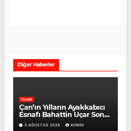
Diğer Haberler
YAŞAM
Çan’ın Yılların Ayakkabıcı
Esnafı Bahattin Uçar Son
Yolculuğuna Uğurlandı
5 AĞUSTOS 2026
ADMIN