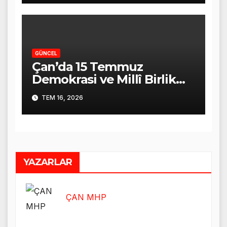
GÜNCEL
Çan’da 15 Temmuz
Demokrasi ve Millî Birlik
Günü Coşkuyla Anıldı
TEM 16, 2026
YAZARLAR
ÇAN MHP