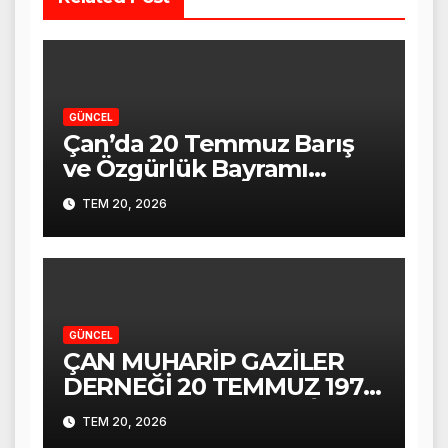
GÜNCEL
Çan’da 20 Temmuz Barış
ve Özgürlük Bayramı
Törenle Kutlandı
TEM 20, 2026
GÜNCEL
ÇAN MUHARİP GAZİLER
DERNEĞİ 20 TEMMUZ 1974
KIBRIS BARIŞ HAREKÂTI
TEM 20, 2026
ALİ COŞKUN KONUŞMASI