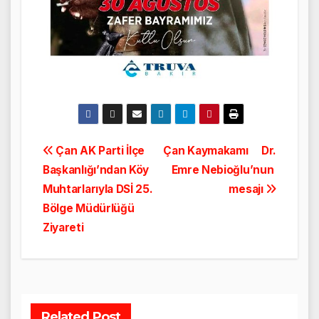
Yazı
Çan AK Parti İlçe
Çan Kaymakamı Dr.
Başkanlığı’ndan Köy
Emre Nebioğlu’nun
gezinmesi
Muhtarlarıyla DSİ 25.
mesajı
Bölge Müdürlüğü
Ziyareti
Related Post