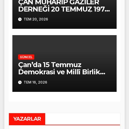
ÇAN MUHARİP GAZİLER
DERNEĞİ 20 TEMMUZ 1974
KIBRIS BARIŞ HAREKÂTI
TEM 20, 2026
ALİ COŞKUN KONUŞMASI
GÜNCEL
Çan’da 15 Temmuz
Demokrasi ve Millî Birlik
Günü Coşkuyla Anıldı
TEM 16, 2026
YAZARLAR