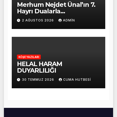
Merhum Nejdet Ünal’ın 7.
Hayrı Dualarla
Gerçekleştirildi
2 AĞUSTOS 2026
ADMIN
KÖŞE YAZILARI
HELAL HARAM
DUYARLILIĞI
30 TEMMUZ 2026
CUMA HUTBESI