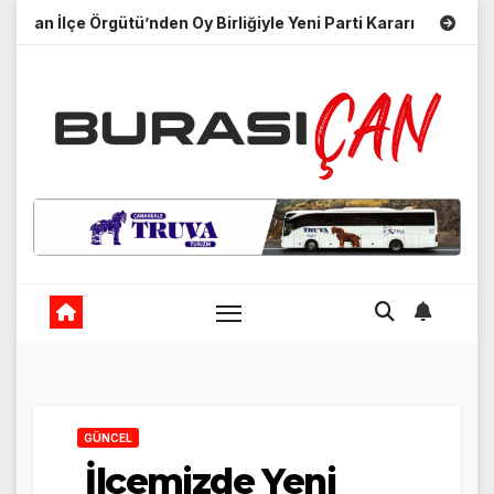
Skip
 İlçe Örgütü’nden Oy Birliğiyle Yeni Parti Kararı
Merhum Ne
to
content
GÜNCEL
İlçemizde Yeni