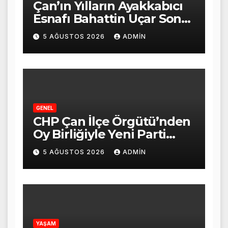
Çan’ın Yılların Ayakkabıcı
Esnafı Bahattin Uçar Son
Yolculuğuna Uğurlandı
5 AĞUSTOS 2026
ADMIN
GENEL
CHP Çan İlçe Örgütü’nden
Oy Birliğiyle Yeni Parti
Kararı
5 AĞUSTOS 2026
ADMIN
YAŞAM