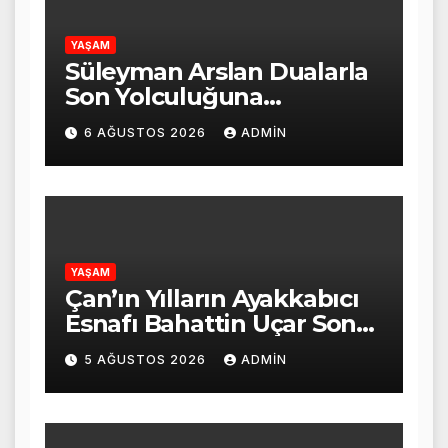
YAŞAM
Süleyman Arslan Dualarla
Son Yolculuğuna
Uğurlandı
6 AĞUSTOS 2026
ADMIN
YAŞAM
Çan’ın Yılların Ayakkabıcı
Esnafı Bahattin Uçar Son
Yolculuğuna Uğurlandı
5 AĞUSTOS 2026
ADMIN