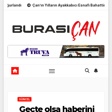
Skip
urlandı
Çan’ın Yılların Ayakkabıcı Esnafı Bahattin Uçar S
to
content
GÜNCEL
Geçte olsa haberini