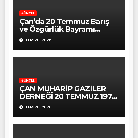
GÜNCEL
Çan’da 20 Temmuz Barış
ve Özgürlük Bayramı
Törenle Kutlandı
TEM 20, 2026
GÜNCEL
ÇAN MUHARİP GAZİLER
DERNEĞİ 20 TEMMUZ 1974
KIBRIS BARIŞ HAREKÂTI
TEM 20, 2026
ALİ COŞKUN KONUŞMASI