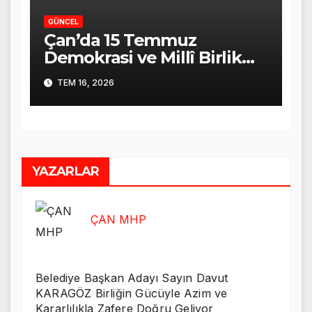
GÜNCEL
Çan’da 15 Temmuz
Demokrasi ve Millî Birlik
Günü Coşkuyla Anıldı
TEM 16, 2026
YAZARLAR
ÇAN MHP
Belediye Başkan Adayı Sayın Davut
KARAGÖZ Birliğin Gücüyle Azim ve
Kararlılıkla Zafere Doğru Geliyor