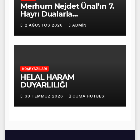
Merhum Nejdet Ünal’ın 7.
Hayrı Dualarla
Gerçekleştirildi
2 AĞUSTOS 2026
ADMIN
KÖŞE YAZILARI
HELAL HARAM
DUYARLILIĞI
30 TEMMUZ 2026
CUMA HUTBESI