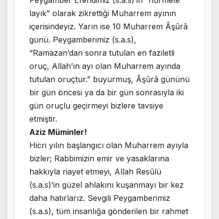
Peygamber Efendimiz (s.a.s)’in “hürmete
layık” olarak zikrettiği Muharrem ayının
içerisindeyiz. Yarın ise 10 Muharrem Âşûrâ
günü. Peygamberimiz (s.a.s),
“Ramazan’dan sonra tutulan en faziletli
oruç, Allah’ın ayı olan Muharrem ayında
tutulan oruçtur.” buyurmuş, Âşûrâ gününü
bir gün öncesi ya da bir gün sonrasıyla iki
gün oruçlu geçirmeyi bizlere tavsiye
etmiştir.
Aziz Müminler!
Hicri yılın başlangıcı olan Muharrem ayıyla
bizler; Rabbimizin emir ve yasaklarına
hakkıyla riayet etmeyi, Allah Resûlü
(s.a.s)’in güzel ahlakını kuşanmayı bir kez
daha hatırlarız. Sevgili Peygamberimiz
(s.a.s), tüm insanlığa gönderilen bir rahmet