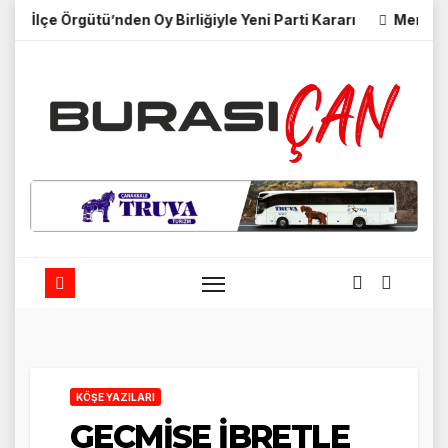
Skip
Örgütü’nden Oy Birliğiyle Yeni Parti Kararı
Merhum Nejdet Ün
to
content
KÖŞE YAZILARI
GEÇMİŞE İBRETLE