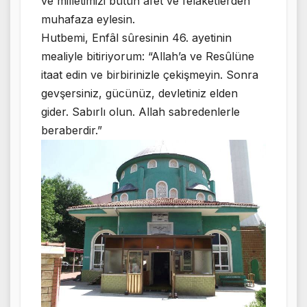
ve milletimizi bütün afet ve felaketlerden
muhafaza eylesin.
Hutbemi, Enfâl sûresinin 46. ayetinin
mealiyle bitiriyorum: “Allah’a ve Resûlüne
itaat edin ve birbirinizle çekişmeyin. Sonra
gevşersiniz, gücünüz, devletiniz elden
gider. Sabırlı olun. Allah sabredenlerle
beraberdir.”