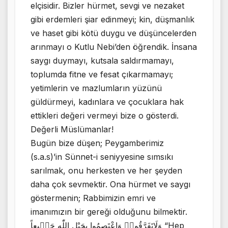
elçisidir. Bizler hürmet, sevgi ve nezaket
gibi erdemleri şiar edinmeyi; kin, düşmanlık
ve haset gibi kötü duygu ve düşüncelerden
arınmayı o Kutlu Nebi’den öğrendik. İnsana
saygı duymayı, kutsala saldırmamayı,
toplumda fitne ve fesat çıkarmamayı;
yetimlerin ve mazlumların yüzünü
güldürmeyi, kadınlara ve çocuklara hak
ettikleri değeri vermeyi bize o gösterdi.
Değerli Müslümanlar!
Bugün bize düşen; Peygamberimiz
(s.a.s)’in Sünnet-i seniyyesine sımsıkı
sarılmak, onu herkesten ve her şeyden
daha çok sevmektir. Ona hürmet ve saygı
göstermenin; Rabbimizin emri ve
imanımızın bir gereği olduğunu bilmektir.
وَلَاتَفَرَّقُواۖ وَاعْتَصِمُوا بِحَبْلِ اللّٰهِ جَم۪يعاً “Hep