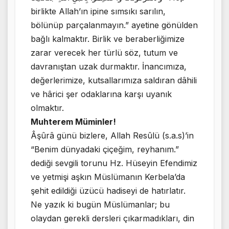
birlikte Allah’ın ipine sımsıkı sarılın,
bölünüp parçalanmayın.” ayetine gönülden
bağlı kalmaktır. Birlik ve beraberliğimize
zarar verecek her türlü söz, tutum ve
davranıştan uzak durmaktır. İnancımıza,
değerlerimize, kutsallarımıza saldıran dâhili
ve hârici şer odaklarına karşı uyanık
olmaktır.
Muhterem Müminler!
Âşûrâ günü bizlere, Allah Resûlü (s.a.s)’in
“Benim dünyadaki çiçeğim, reyhanım.”
dediği sevgili torunu Hz. Hüseyin Efendimiz
ve yetmişi aşkın Müslümanın Kerbela’da
şehit edildiği üzücü hadiseyi de hatırlatır.
Ne yazık ki bugün Müslümanlar; bu
olaydan gerekli dersleri çıkarmadıkları, din