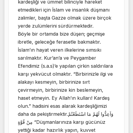
kardeşliği ve ümmet bilinciyle hareket
etmedikleri için İslam ve insanlık düşmanı
zalimler, başta Gazze olmak üzere birçok
yerde zulümlerini sürdürmektedir.
Böyle bir ortamda bize düşen; geçmişe
ibretle, geleceğe ferasetle bakmaktır.
İslam’ın hayat veren ilkelerine sımsıkı
sarılmaktır. Kur’an’a ve Peygamber
Efendimiz (s.a.s)’e yapılan çirkin saldırılara
karşı yekvücut olmaktır. “Birbirinizle ilgi ve
alakayı kesmeyin, birbirinize sırt
çevirmeyin, birbirinize kin beslemeyin,
haset etmeyin. Ey Allah’ın kulları! Kardeş
olun.” hadisini esas alarak kardeşliğimizi
daha da pekiştirmektir.وَاَعِدُّوا لَهُمْ مَا اسْتَطَعْتُمْ
مِنْ قُوَّةٍ “Düşmanlarınıza karşı gücünüz
yettiği kadar hazırlık yapın, kuvvet