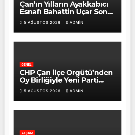
Çan’ın Yılların Ayakkabıcı
Esnafı Bahattin Uçar Son
Yolculuğuna Uğurlandı
5 AĞUSTOS 2026
ADMIN
GENEL
CHP Çan İlçe Örgütü’nden
Oy Birliğiyle Yeni Parti
Kararı
5 AĞUSTOS 2026
ADMIN
YAŞAM