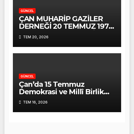
GÜNCEL
ÇAN MUHARİP GAZİLER
DERNEĞİ 20 TEMMUZ 1974
KIBRIS BARIŞ HAREKÂTI
TEM 20, 2026
ALİ COŞKUN KONUŞMASI
GÜNCEL
Çan’da 15 Temmuz
Demokrasi ve Millî Birlik
Günü Coşkuyla Anıldı
TEM 16, 2026