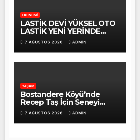
EKONOMİ
LASTİK DEVİ YÜKSEL OTO
LASTİK YENİ YERİNDE
HİZMET VERMEYE
7 AĞUSTOS 2026
ADMIN
BAŞLADI
YAŞAM
Bostandere Köyü’nde
Recep Taş İçin Seneyi
Devriye Mevlid-i Şerif
7 AĞUSTOS 2026
ADMIN
Programı Düzenlendi