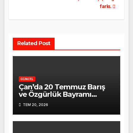
farkı.
Related Post
GÜNCEL
Çan’da 20 Temmuz Barış
ve Özgürlük Bayramı
Törenle Kutlandı
TEM 20, 2026