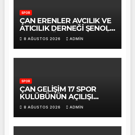
SPOR
ÇAN ERENLER AVCILIK VE
ATICILIK DERNEĞİ ŞENOL
TABAK GÜVEN TAZELEDİ
8 AĞUSTOS 2026
ADMIN
VE TEŞEKKÜR ETTİ
SPOR
ÇAN GELİŞİM 17 SPOR
KULÜBÜNÜN AÇILIŞI
COŞKUYLA
8 AĞUSTOS 2026
ADMIN
GERÇEKLEŞTİRİLDİ