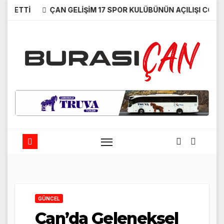
Skip
Tİ
ÇAN GELİŞİM 17 SPOR KULÜBÜNÜN AÇILIŞI COŞKUYLA G
to
content
GÜNCEL
Çan’da Geleneksel