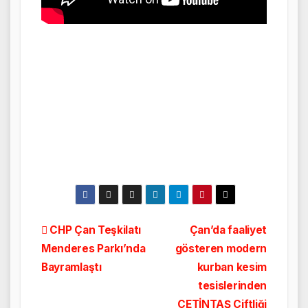
Yazı
CHP Çan Teşkilatı
Çan’da faaliyet
Menderes Parkı’nda
gösteren modern
gezinmesi
Bayramlaştı
kurban kesim
tesislerinden
ÇETİNTAŞ Çiftliği