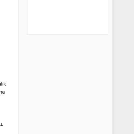
lık
ına
u.