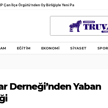
 Örgütü’nden Oy Birliğiyle Yeni Parti Kararı
Merhum Nejdet 
ŞAM
EĞİTİM
EKONOMİ
SİYASET
SPO
lar Derneği’nden Yaban
ği