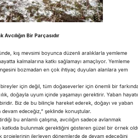
Avcılığın Bir Parçasıdır
nde, kış mevsimi boyunca düzenli aralıklarla yemleme
hayatta kalmalarına katkı sağlamayı amaçlıyor. Yemleme
n dengesini bozmadan en çok ihtiyaç duyulan alanlara yem
 bireyler için değil, tüm doğaseverler için önemli bir farkında
avcılık, doğayla uyum içinde yaşamayı gerektirir. Yaban hayat
biridir. Biz de bu bilinçle hareket ederek, doğayı ve yaban
 devam edeceğiz,” şeklinde konuştular.
irdiği bu anlamlı çalışma, avcılığın sadece avlanmak
a katkıda bulunmak gerektiğini gösteren güzel bir örnek old
uk projelerinin ilerleyen dönemlerde de devam edeceğini