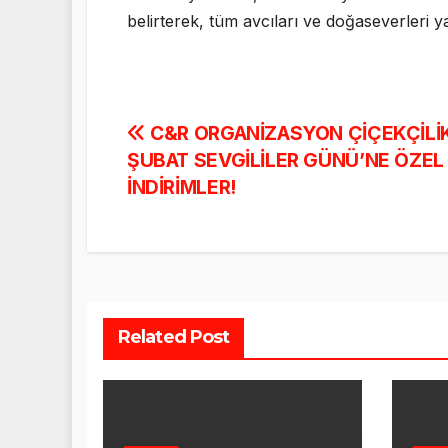
belirterek, tüm avcıları ve doğaseverleri 
Yazı
C&R ORGANİZASYON ÇİÇEKÇİLİK
ŞUBAT SEVGİLİLER GÜNÜ’NE ÖZE
gezinmesi
İNDİRİMLER!
Related Post