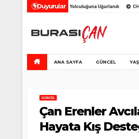
Skip
Duyurular
nafı Bahattin Uçar Son Yolculuğuna Uğurlandı
CHP Çan İlçe
to
content
ANA SAYFA
GÜNCEL
YA
GÜNCEL
Çan Erenler Avcı
Hayata Kış Deste