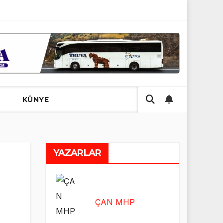
Ünal’ın 7. Hayrı Dualarla Gerçekleştirildi
HELAL HARAM 
R
KÜNYE
YAZARLAR
ÇAN MHP