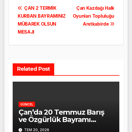
Yazı
ÇAN 2 TERMİK
Çan Kazdağı Halk
KURBAN BAYRAMINIZ
Oyunları Topluluğu
gezinmesi
MÜBAREK OLSUN
Anıtkabirde
MESAJI
Related Post
GÜNCEL
Çan’da 20 Temmuz Barış
ve Özgürlük Bayramı
Törenle Kutlandı
TEM 20, 2026