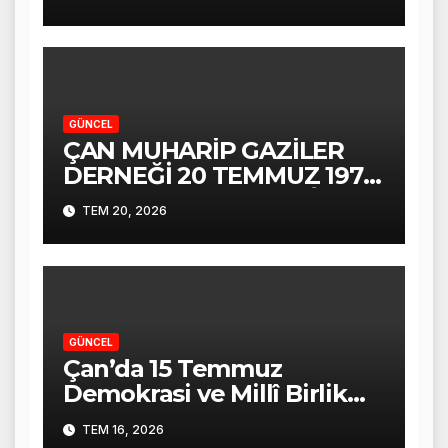
GÜNCEL
ÇAN MUHARİP GAZİLER
DERNEĞİ 20 TEMMUZ 1974
KIBRIS BARIŞ HAREKÂTI
TEM 20, 2026
ALİ COŞKUN KONUŞMASI
GÜNCEL
Çan’da 15 Temmuz
Demokrasi ve Millî Birlik
Günü Coşkuyla Anıldı
TEM 16, 2026