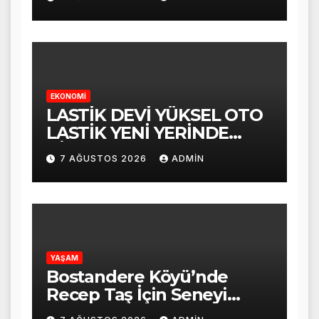
GERÇEKLEŞTİRİLDİ
EKONOMİ
LASTİK DEVİ YÜKSEL OTO
LASTİK YENİ YERİNDE
HİZMET VERMEYE
7 AĞUSTOS 2026
ADMIN
BAŞLADI
YAŞAM
Bostandere Köyü’nde
Recep Taş İçin Seneyi
Devriye Mevlid-i Şerif