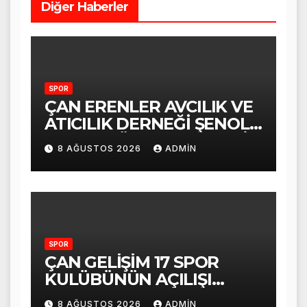
Diğer Haberler
SPOR
ÇAN ERENLER AVCILIK VE
ATICILIK DERNEĞİ ŞENOL
TABAK GÜVEN TAZELEDİ
8 AĞUSTOS 2026
ADMIN
VE TEŞEKKÜR ETTİ
SPOR
ÇAN GELİŞİM 17 SPOR
KULÜBÜNÜN AÇILIŞI
COŞKUYLA
8 AĞUSTOS 2026
ADMIN