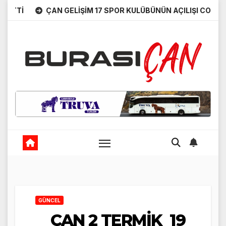
Skip
İ
ÇAN GELİŞİM 17 SPOR KULÜBÜNÜN AÇILIŞI COŞKUYLA 
to
content
GÜNCEL
ÇAN 2 TERMİK 19