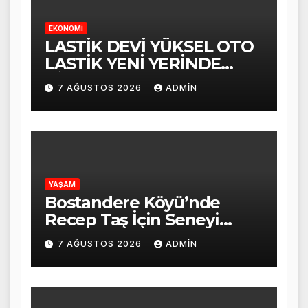
EKONOMİ
LASTİK DEVİ YÜKSEL OTO
LASTİK YENİ YERİNDE
HİZMET VERMEYE
7 AĞUSTOS 2026
ADMIN
BAŞLADI
YAŞAM
Bostandere Köyü’nde
Recep Taş İçin Seneyi
Devriye Mevlid-i Şerif
7 AĞUSTOS 2026
ADMIN
Programı Düzenlendi