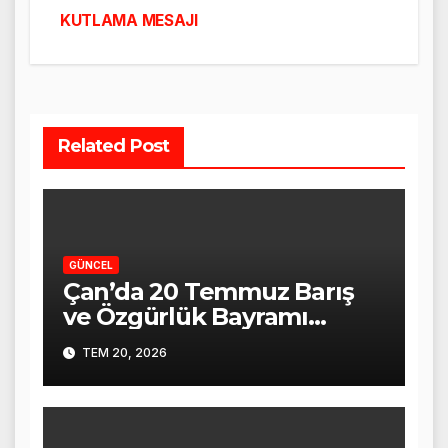
KUTLAMA MESAJI
Related Post
GÜNCEL
Çan’da 20 Temmuz Barış
ve Özgürlük Bayramı
Törenle Kutlandı
TEM 20, 2026