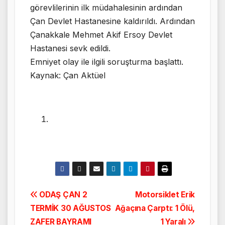
görevlilerinin ilk müdahalesinin ardından
Çan Devlet Hastanesine kaldırıldı. Ardından
Çanakkale Mehmet Akif Ersoy Devlet
Hastanesi sevk edildi.
Emniyet olay ile ilgili soruşturma başlattı.
Kaynak: Çan Aktüel
Yazı
ODAŞ ÇAN 2
Motorsiklet Erik
TERMİK 30 AĞUSTOS
Ağaçına Çarptı: 1 Ölü,
gezinmesi
ZAFER BAYRAMI
1 Yaralı