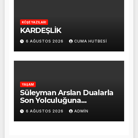
KÖŞE YAZILARI
KARDEŞLİK
6 AĞUSTOS 2026
CUMA HUTBESI
YAŞAM
Süleyman Arslan Dualarla
Son Yolculuğuna
Uğurlandı
6 AĞUSTOS 2026
ADMIN