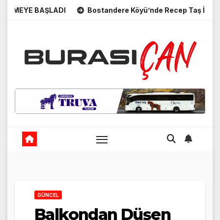
Skip
RMEYE BAŞLADI
Bostandere Köyü’nde Recep Taş İçin Seney
to
content
GÜNCEL
Balkondan Düşen