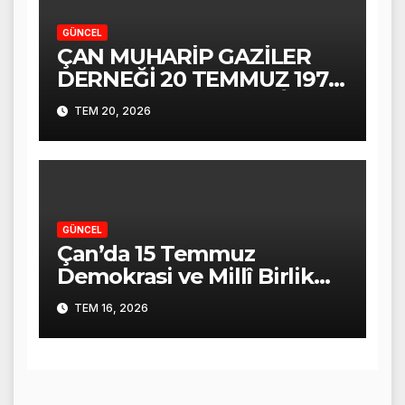
GÜNCEL
ÇAN MUHARİP GAZİLER
DERNEĞİ 20 TEMMUZ 1974
KIBRIS BARIŞ HAREKÂTI
TEM 20, 2026
ALİ COŞKUN KONUŞMASI
GÜNCEL
Çan’da 15 Temmuz
Demokrasi ve Millî Birlik
Günü Coşkuyla Anıldı
TEM 16, 2026