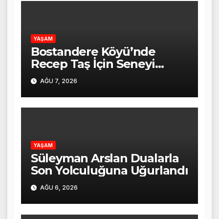
YAŞAM
Bostandere Köyü’nde
Recep Taş İçin Seneyi
Devriye Mevlid-i Şerif
AĞU 7, 2026
Programı Düzenlendi
YAŞAM
Süleyman Arslan Dualarla
Son Yolculuğuna Uğurlandı
AĞU 6, 2026