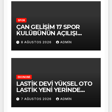
SPOR
ÇAN GELİŞİM 17 SPOR
KULÜBÜNÜN AÇILIŞI
COŞKUYLA
8 AĞUSTOS 2026
ADMIN
GERÇEKLEŞTİRİLDİ
EKONOMİ
LASTİK DEVİ YÜKSEL OTO
LASTİK YENİ YERİNDE
HİZMET VERMEYE
7 AĞUSTOS 2026
ADMIN
BAŞLADI