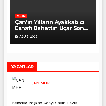
YAŞAM
Çan’ın Yılların Ayakkabıcı
Esnafı Bahattin Uçar Son
Yolculuğuna Uğurlandı
AĞU 5, 2026
YAZARLAR
ÇAN MHP
Belediye Başkan Adayı Sayın Davut