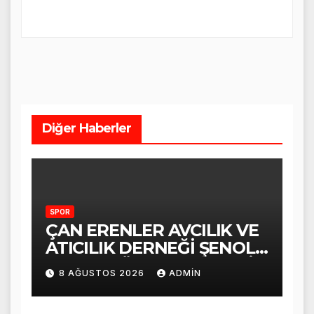
Diğer Haberler
SPOR
ÇAN ERENLER AVCILIK VE
ATICILIK DERNEĞİ ŞENOL
TABAK GÜVEN TAZELEDİ
8 AĞUSTOS 2026
ADMIN
VE TEŞEKKÜR ETTİ