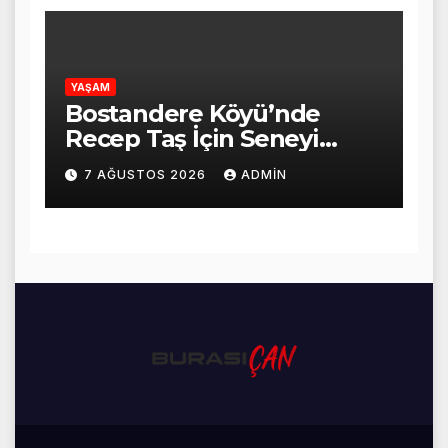
YAŞAM
Bostandere Köyü’nde
Recep Taş İçin Seneyi
Devriye Mevlid-i Şerif
7 AĞUSTOS 2026
ADMIN
Programı Düzenlendi