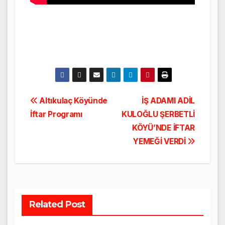
Yazı
Altıkulaç Köyünde
İŞ ADAMI ADİL
İftar Programı
KULOĞLU ŞERBETLİ
gezinmesi
KÖYÜ’NDE İFTAR
YEMEĞİ VERDİ
Related Post