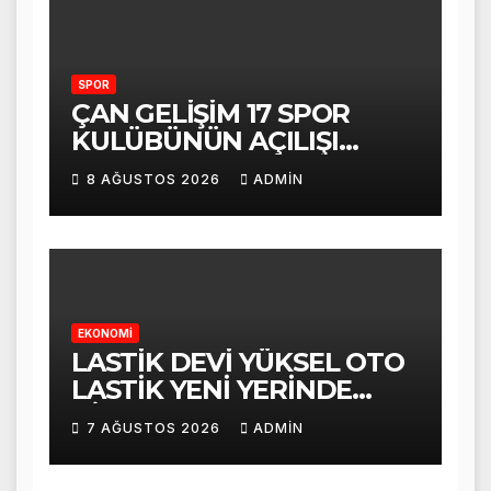
SPOR
ÇAN GELİŞİM 17 SPOR
KULÜBÜNÜN AÇILIŞI
COŞKUYLA
8 AĞUSTOS 2026
ADMIN
GERÇEKLEŞTİRİLDİ
EKONOMİ
LASTİK DEVİ YÜKSEL OTO
LASTİK YENİ YERİNDE
HİZMET VERMEYE
7 AĞUSTOS 2026
ADMIN
BAŞLADI