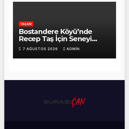
YAŞAM
Bostandere Köyü’nde
Recep Taş İçin Seneyi
Devriye Mevlid-i Şerif
7 AĞUSTOS 2026
ADMIN
Programı Düzenlendi