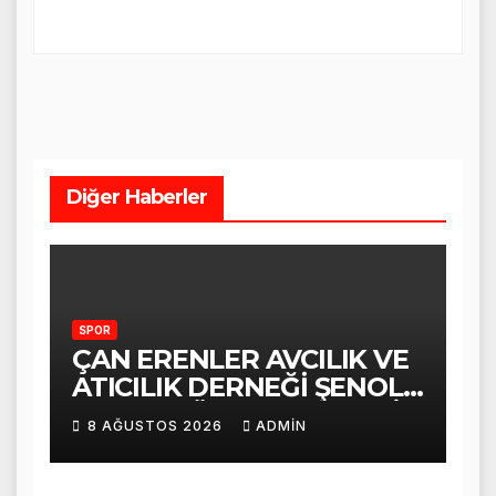
Diğer Haberler
SPOR
ÇAN ERENLER AVCILIK VE
ATICILIK DERNEĞİ ŞENOL
TABAK GÜVEN TAZELEDİ
8 AĞUSTOS 2026
ADMIN
VE TEŞEKKÜR ETTİ