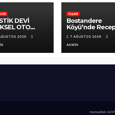
NOMİ
YAŞAM
STİK DEVİ
Bostandere
KSEL OTO
Köyü’nde Rece
STİK YENİ
Taş İçin Seneyi
AĞUSTOS 2026
7 AĞUSTOS 2026
RİNDE HİZMET
Devriye Mevlid-
RMEYE
Şerif Programı
IN
ADMIN
ŞLADI
Düzenlendi
Home
ANA SAY