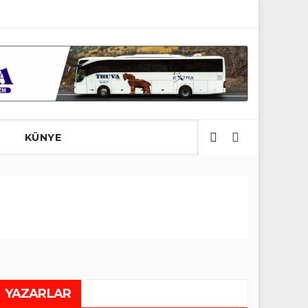
I
Bostandere Köyü’nde Recep Taş İçin Seneyi Devriye Mevli
KÜNYE
YAZARLAR