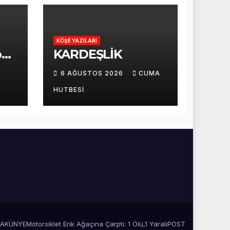
KÖŞE YAZILARI
p
KARDEŞLİK
6 AĞUSTOS 2026
CUMA
i
HUTBESI
FA
KÜNYE
Motorsiklet Erik Ağaçına Çarptı: 1 Ölü,1 Yaralı
POST