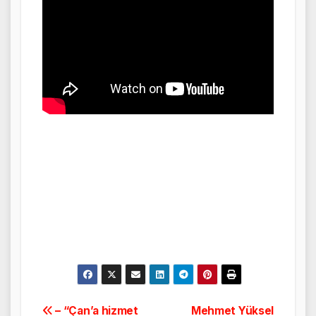
Yazı
– “Çan’a hizmet
Mehmet Yüksel