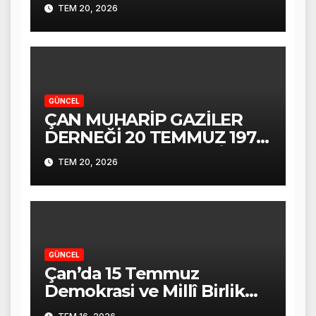
Törenle Kutlandı
TEM 20, 2026
GÜNCEL
ÇAN MUHARİP GAZİLER
DERNEĞİ 20 TEMMUZ 1974
KIBRIS BARIŞ HAREKÂTI
TEM 20, 2026
ALİ COŞKUN KONUŞMASI
GÜNCEL
Çan’da 15 Temmuz
Demokrasi ve Millî Birlik
Günü Coşkuyla Anıldı