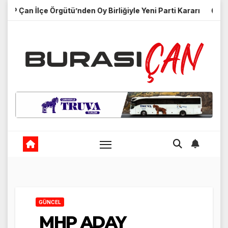
Skip
 İlçe Örgütü’nden Oy Birliğiyle Yeni Parti Kararı
Merhum Ne
to
content
GÜNCEL
MHP ADAY