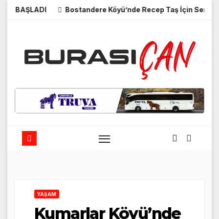
Skip
ŞLADI
Bostandere Köyü’nde Recep Taş İçin Seneyi Devriye
to
content
YAŞAM
Kumarlar Köyü’nde