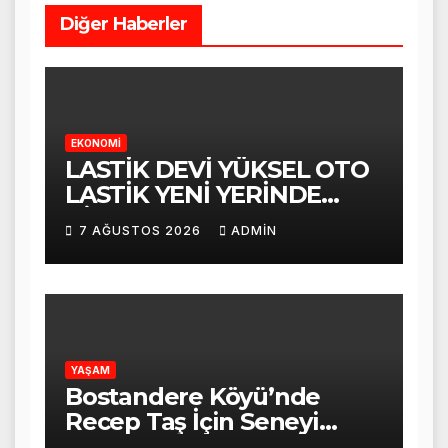
Diğer Haberler
EKONOMİ
LASTİK DEVİ YÜKSEL OTO
LASTİK YENİ YERİNDE
HİZMET VERMEYE
7 AĞUSTOS 2026
ADMIN
BAŞLADI
YAŞAM
Bostandere Köyü’nde
Recep Taş İçin Seneyi
Devriye Mevlid-i Şerif