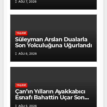
AĞU 7, 2026
Programı Düzenlendi
YAŞAM
Süleyman Arslan Dualarla
Son Yolculuğuna Uğurlandı
AĞU 6, 2026
YAŞAM
Çan’ın Yılların Ayakkabıcı
Esnafı Bahattin Uçar Son
Yolculuğuna Uğurlandı
AĞU 5, 2026